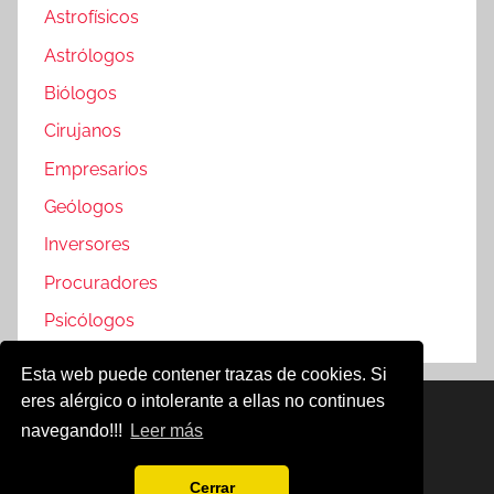
Astrofísicos
Astrólogos
Biólogos
Cirujanos
Empresarios
Geólogos
Inversores
Procuradores
Psicólogos
Esta web puede contener trazas de cookies. Si
eres alérgico o intolerante a ellas no continues
Famosos @2019
navegando!!!
Leer más
Política de Cookies
Aviso Legal
Cerrar