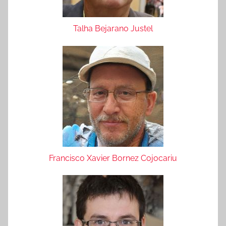
Talha Bejarano Justel
Francisco Xavier Bornez Cojocariu