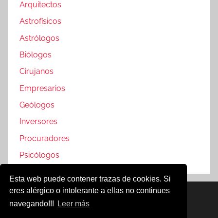
Arquitectos
Astrofísicos
Astrólogos
Biólogos
Cirujanos
Empresarios
Geólogos
Inversores
Procuradores
Psicólogos
Esta web puede contener trazas de cookies. Si
eres alérgico o intolerante a ellas no continues
Famosos @2019
navegando!!!
Leer más