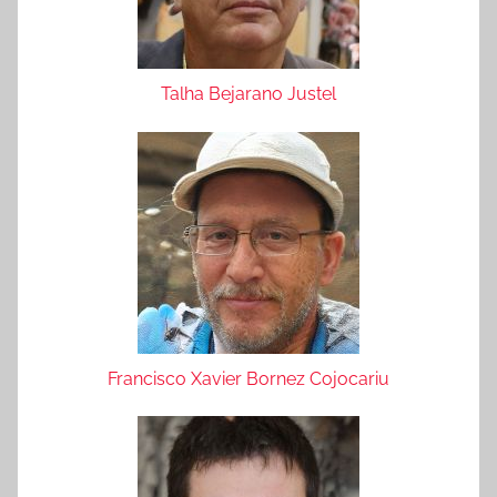
Talha Bejarano Justel
Francisco Xavier Bornez Cojocariu