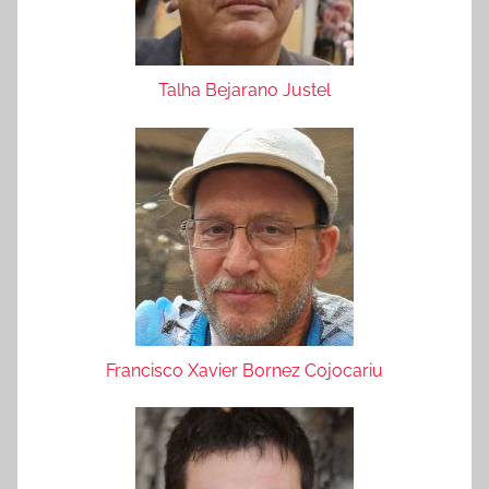
Talha Bejarano Justel
Francisco Xavier Bornez Cojocariu