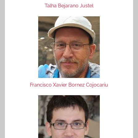
Talha Bejarano Justel
Francisco Xavier Bornez Cojocariu