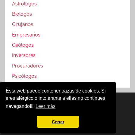
Astrólogos
Biólogos
Cirujanos
Empresarios
Geólogos
Inversores
Procuradores
Psicólogos
Esta web puede contener trazas de cookies. Si
eres alérgico o intolerante a ellas no continues
Famosos @2019
navegando!!!
Leer más
Política de Cookies
Aviso Legal
Cerrar