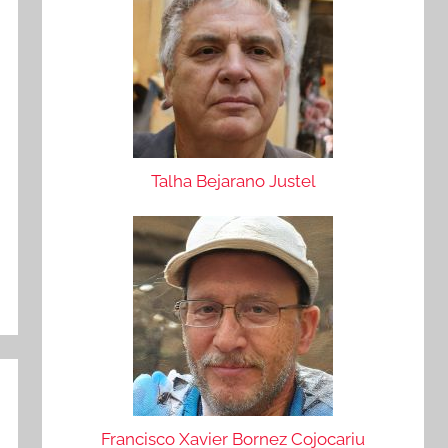
Talha Bejarano Justel
Francisco Xavier Bornez Cojocariu