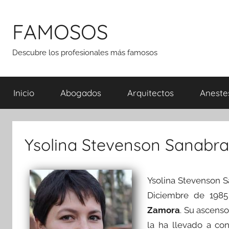
Saltar
al
FAMOSOS
contenido
Descubre los profesionales más famosos
Inicio
Abogados
Arquitectos
Aneste
Ysolina Stevenson Sanabra
Ysolina Stevenson S
Diciembre de 1985
Zamora
. Su ascenso
la ha llevado a co